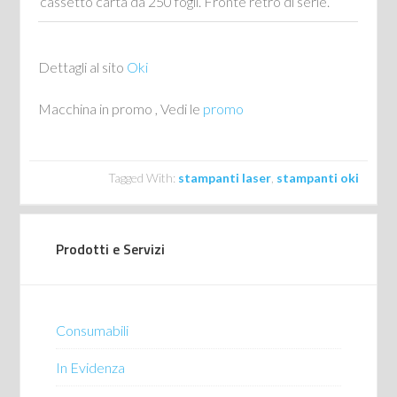
cassetto carta da 250 fogli. Fronte retro di serie.
Dettagli al sito
Oki
Macchina in promo , Vedi le
promo
Tagged With:
stampanti laser
,
stampanti oki
Prodotti e Servizi
Consumabili
In Evidenza