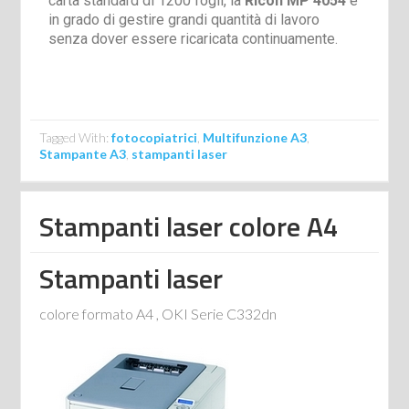
carta standard di 1200 fogli, la
Ricoh MP 4054
è
in grado di gestire grandi quantità di lavoro
senza dover essere ricaricata continuamente.
Tagged With:
fotocopiatrici
,
Multifunzione A3
,
Stampante A3
,
stampanti laser
Stampanti laser colore A4
Stampanti laser
colore formato A4 , OKI Serie C332dn