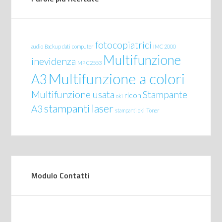
fotocopiatrici
audio
Backup dati
computer
IMC 2000
Multifunzione
inevidenza
MP C2553
Multifunzione a colori
A3
Multifunzione usata
Stampante
ricoh
oki
stampanti laser
A3
stampanti oki
Toner
Modulo Contatti