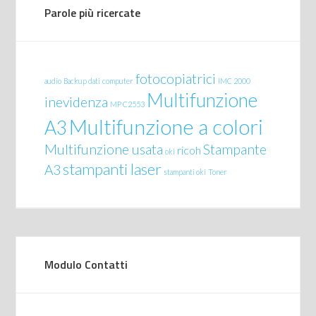
Parole più ricercate
fotocopiatrici
audio
Backup dati
computer
IMC 2000
Multifunzione
inevidenza
MP C2553
Multifunzione a colori
A3
Multifunzione usata
Stampante
ricoh
oki
stampanti laser
A3
stampanti oki
Toner
Modulo Contatti