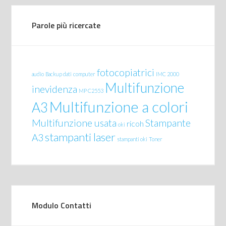
Parole più ricercate
fotocopiatrici
audio
Backup dati
computer
IMC 2000
Multifunzione
inevidenza
MP C2553
Multifunzione a colori
A3
Multifunzione usata
Stampante
ricoh
oki
stampanti laser
A3
stampanti oki
Toner
Modulo Contatti