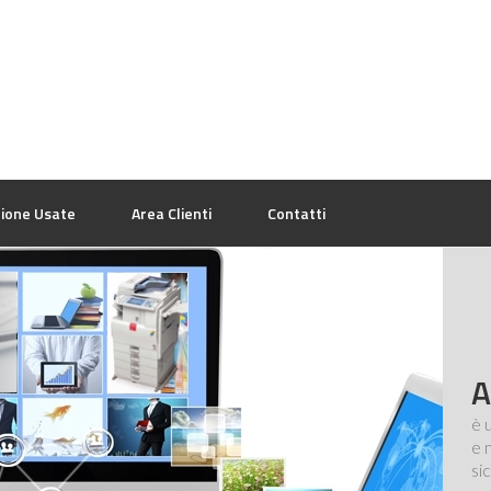
zione Usate
Area Clienti
Contatti
A
è 
e 
si