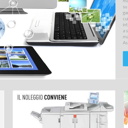
ma
su
ga
cu
in
a 
ma
As