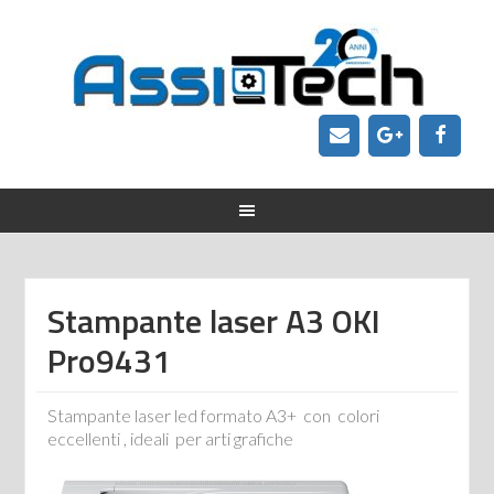
Stampante laser A3 OKI
Pro9431
Stampante laser led formato A3+ con colori
eccellenti , ideali per arti grafiche