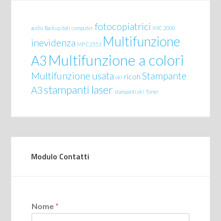
fotocopiatrici
audio
Backup dati
computer
IMC 2000
Multifunzione
inevidenza
MP C2553
Multifunzione a colori
A3
Multifunzione usata
Stampante
ricoh
oki
stampanti laser
A3
stampanti oki
Toner
Modulo Contatti
Nome
*